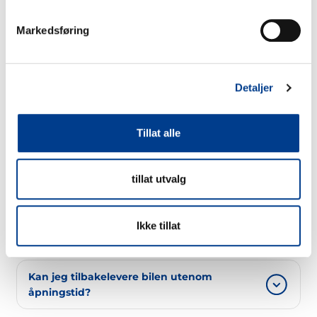
Markedsføring
FAQ
Detaljer
Ofte stilte spørsmål
Tillat alle
Har dere timesleie på bilene?
tillat utvalg
For timesleie du kan bruke vårt app: tuttut.no
Hvordan definerer dere
Ikke tillat
weekend/helg?
Vi regner helg/weekend fra fredag kl.16.00 til
Kan jeg tilbakelevere bilen utenom
mandag kl.08.00.
åpningstid?