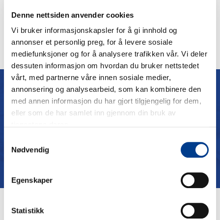
Denne nettsiden anvender cookies
24.07.2026
Vi bruker informasjonskapsler for å gi innhold og
Leie av 9-seter ved Evenes (Harstad / Narvik)
annonser et personlig preg, for å levere sosiale
mediefunksjoner og for å analysere trafikken vår. Vi deler
dessuten informasjon om hvordan du bruker nettstedet
vårt, med partnerne våre innen sosiale medier,
annonsering og analysearbeid, som kan kombinere den
ANBEFALINGER
med annen informasjon du har gjort tilgjengelig for dem,
eller som de har samlet inn gjennom din bruk av
Hva sier de om oss
tjenestene deres.
Samtykkevalg
Nødvendig
Egenskaper
Statistikk