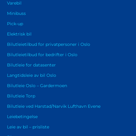
som er romslige og veldig komfortable. Besøk
Varebil
oss i våre lokaler, og vi vil finne en bil som
Minibuss
oppfyller selv de mest krevende forventningene.
Pick-up
Elektrisk bil
Bilutleietilbud for privatpersoner i Oslo
Bilutleietilbud for bedrifter i Oslo
Bilutleie for datasenter
Langtidsleie av bil Oslo
Bilutleie Oslo – Gardermoen
Bilutleie Torp
Bilutleie ved Harstad/Narvik Lufthavn Evene
Leiebetingelse
Leie av bil – prisliste