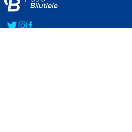
Ofertas
Coches particulares
Camionetas
Minibuses
Furgonetas
Coche electrico
Ofertas de alquiler de coches para particulares en Oslo
Ofertas de alquiler de coches para empresas en Oslo
Alquiler de coches a largo plazo en Oslo