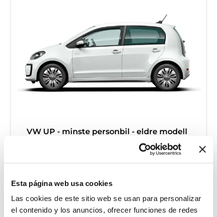
VW UP - minste personbil - eldre modell
Free milage / unlimited km
2kr per extra km
4
Fuel
Esta página web usa cookies
Coche de pasajeros pequeño
A/C
Las cookies de este sitio web se usan para personalizar
Caja de cambios manual
el contenido y los anuncios, ofrecer funciones de redes