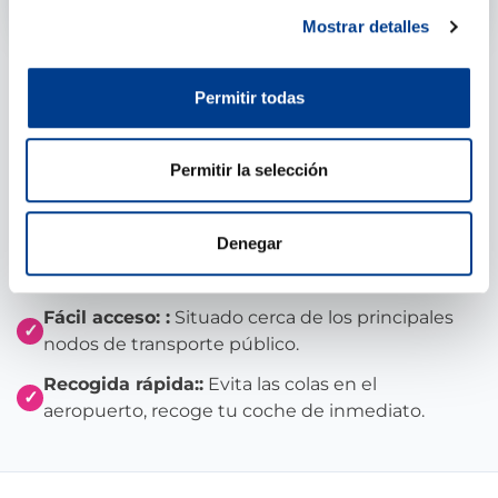
Mostrar detalles
NUEVA SEDE CENTRAL
¡Nos mudamos a un lugar
Permitir todas
mejor en Oslo!
Permitir la selección
Para poder ofrecerte un mejor servicio, nos
trasladamos a un lugar totalmente nuevo y de fácil
acceso. Recoger y devolver tu coche de alquiler será
Denegar
más fácil que nunca.
Fácil acceso: :
Situado cerca de los principales
✓
nodos de transporte público.
Recogida rápida::
Evita las colas en el
✓
aeropuerto, recoge tu coche de inmediato.