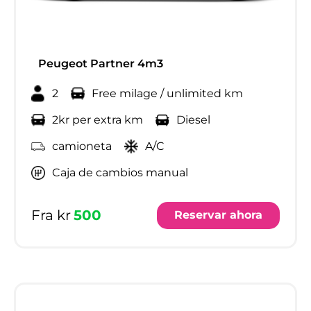
Peugeot Partner 4m3
2
Free milage / unlimited km
2kr per extra km
Diesel
camioneta
A/C
Caja de cambios manual
Fra kr
500
Reservar ahora