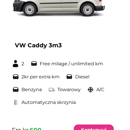
VW Caddy 3m3
2
Free milage / unlimited km
2kr per extra km
Diesel
Benzyna
Towarowy
A/C
Automatyczna skrzynia
Fra kr
600
Kontynuuj