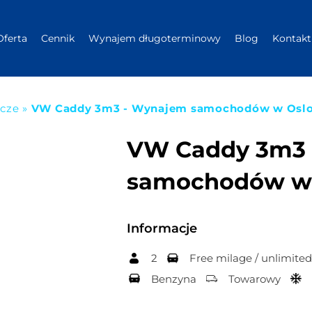
Oferta
Cennik
Wynajem długoterminowy
Blog
Kontakt
wcze
»
VW Caddy 3m3 - Wynajem samochodów w Osl
VW Caddy 3m3 
samochodów w
Informacje
2
Free milage / unlimite
Benzyna
Towarowy