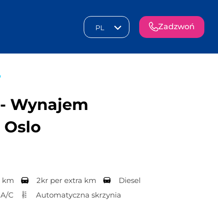
Zadzwoń
PL
o
- Wynajem
 Oslo
d km
2kr per extra km
Diesel
A/C
Automatyczna skrzynia