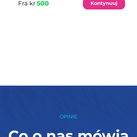
Fra kr
500
Kontynuuj
OPINIE
Co o nas mówią