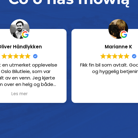
Oliver Håndlykken
Marianne K
t en utmerket opplevelse
Fikk fin bil som avtalt. Go
Oslo Bilutleie, som var
lt av en venn. Jeg kjørte
m over en helg og både
ing og innlevering gikk på
Les mer
. Prisen de regnet på min
akkurat den prisen jeg fikk
til slutt.
 det ingen stjerner som
mangler.