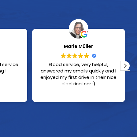
Marie Müller
d service
Good service, very helpful,
og hyggelig betjening !
answered my emails quickly and I
enjoyed my first drive in their nice
electrical car :)