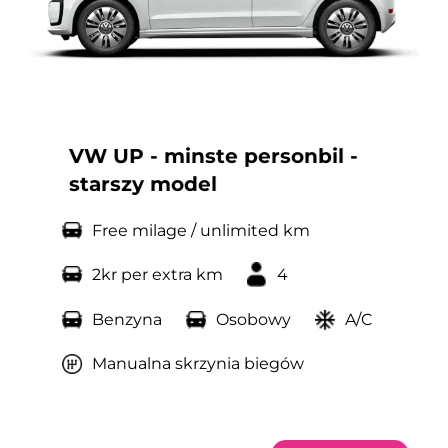
VW UP - minste personbil -
starszy model
Free milage / unlimited km
2kr per extra km
4
Benzyna
Osobowy
A/C
Manualna skrzynia biegów