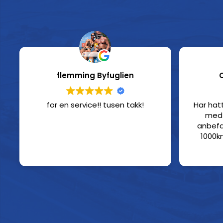
flemming Byfuglien
for en service!! tusen takk!
Har hat
med 
anbefa
1000k
utlever
skinner
case var 
Da er