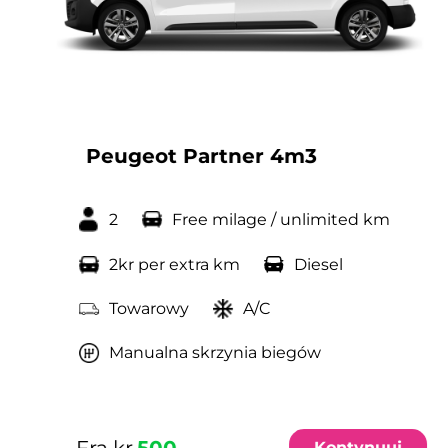
Peugeot Partner 4m3
2
Free milage / unlimited km
2kr per extra km
Diesel
Towarowy
A/C
Manualna skrzynia biegów
Fra kr
500
Kontynuuj