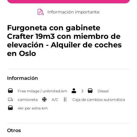
Información importante
Furgoneta con gabinete
Crafter 19m3 con miembro de
elevación - Alquiler de coches
en Oslo
Información
Free milage / unlimited km
3
Diesel
camioneta
A/C
Caja de cambios automática
4kr per extra km
Otros