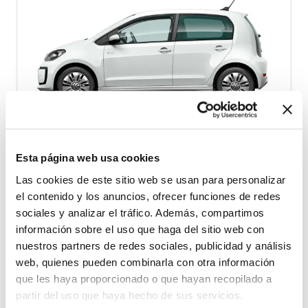
Esta página web usa cookies
VW UP - minste personbil - eldre modell
Las cookies de este sitio web se usan para personalizar
Free milage / unlimited km
el contenido y los anuncios, ofrecer funciones de redes
sociales y analizar el tráfico. Además, compartimos
2kr per extra km
4
Fuel
información sobre el uso que haga del sitio web con
nuestros partners de redes sociales, publicidad y análisis
Coche de pasajeros pequeño
A/C
web, quienes pueden combinarla con otra información
que les haya proporcionado o que hayan recopilado a
Caja de cambios manual
partir del uso que haya hecho de sus servicios.