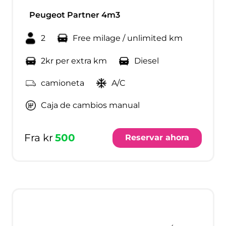
Peugeot Partner 4m3
2
Free milage / unlimited km
2kr per extra km
Diesel
camioneta
A/C
Caja de cambios manual
Fra kr
500
Reservar ahora