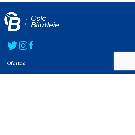
lujo pueden elegir entre nuestros vehículos
coches prácticos y cómodos con transmisión
elegantes, confortables y prestigiosos. Para
automática. La elección siempre está en tus
grupos más grandes de viajeros, disponemos de
manos, pero estaremos encantados de ayudarte
minibuses espaciosos tanto para los pasajeros
a seleccionar la mejor opción que te brinde la
como para su equipaje.
máxima satisfacción al conducir.
Ofertas
Coches particulares
Camionetas
Minibuses
Furgonetas
Coche electrico
Ofertas de alquiler de coches para particulares en Oslo