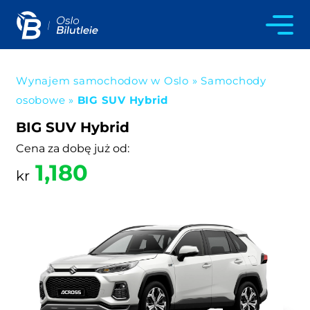
Wynajem samochodow w Oslo
»
Samochody
osobowe
»
BIG SUV Hybrid
BIG SUV Hybrid
Cena za dobę już od:
1,180
kr