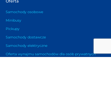
Oferta
Samochody osobowe
Minibusy
Pickupy
Samochody dostawcze
Samochody elektryczne
Oferta wynajmu samochodów dla osób prywatnych
w Oslo
Oferta dla firm
Długoterminowy wynajem samochodów w Oslo
Wynajem pojazdów data center
Wypożyczalnia samochodów Oslo – Gardermoen
Wypożyczalnia samochodów Oslo – Torp