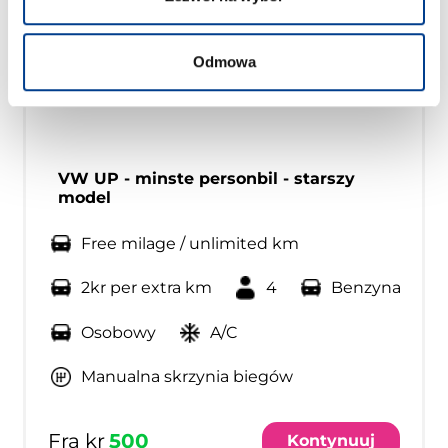
Odmowa
VW UP - minste personbil - starszy
model
Free milage / unlimited km
2kr per extra km
4
Benzyna
Osobowy
A/C
Manualna skrzynia biegów
Fra kr
500
Kontynuuj