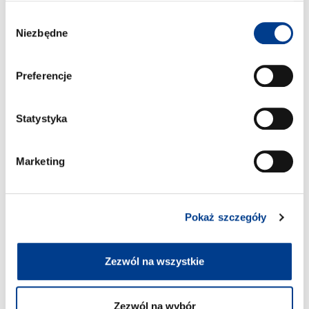
Peugeot Partner 4m3
Wybór
2
Free milage / unlimited km
Niezbędne
zgody
2kr per extra km
Diesel
Preferencje
Towarowy
A/C
Statystyka
Manualna skrzynia biegów
Marketing
Fra kr
500
Kontynuuj
Pokaż szczegóły
Zezwól na wszystkie
Zezwól na wybór