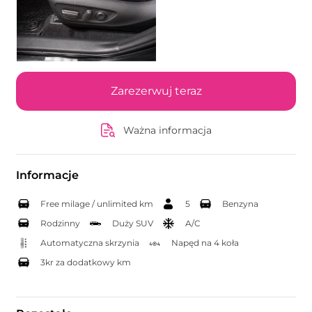
Zarezerwuj teraz
Ważna informacja
Informacje
Free milage / unlimited km
5
Benzyna
Rodzinny
Duży SUV
A/C
Automatyczna skrzynia
Napęd na 4 koła
3kr za dodatkowy km