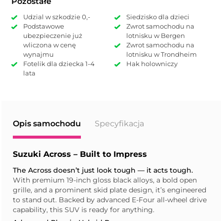
Pozostałe
Udzial w szkodzie 0,-
Siedzisko dla dzieci
Podstawowe
Zwrot samochodu na
ubezpieczenie już
lotnisku w Bergen
wliczona w cenę
Zwrot samochodu na
wynajmu
lotnisku w Trondheim
Fotelik dla dziecka 1-4
Hak holowniczy
lata
Opis samochodu
Specyfikacja
Suzuki Across – Built to Impress
The Across doesn’t just look tough — it acts tough.
With premium 19-inch gloss black alloys, a bold open
grille, and a prominent skid plate design, it’s engineered
to stand out. Backed by advanced E-Four all-wheel drive
capability, this SUV is ready for anything.