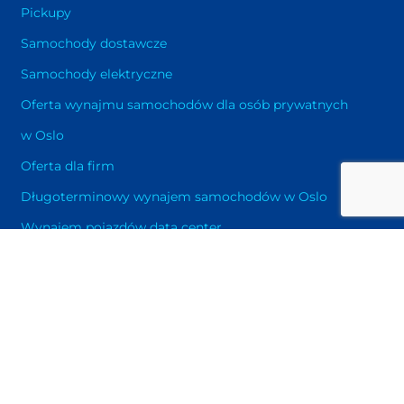
Pickupy
Samochody dostawcze
Samochody elektryczne
Oferta wynajmu samochodów dla osób prywatnych
w Oslo
Oferta dla firm
Długoterminowy wynajem samochodów w Oslo
Wynajem pojazdów data center
Wypożyczalnia samochodów Oslo – Gardermoen
Wypożyczalnia samochodów Oslo – Torp
Wypożyczalnia samochodów Oslo – Evenes
Warunki najmu
Wynajem samochodów – cennik