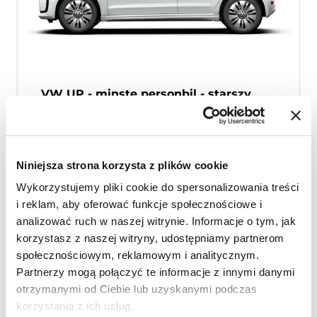
VW UP - minste personbil - starszy
model
4
Benzyna
Osobowy
Niniejsza strona korzysta z plików cookie
A/C
Manualna skrzynia biegów
Wykorzystujemy pliki cookie do spersonalizowania treści
Unlimited milage / free km
i reklam, aby oferować funkcje społecznościowe i
analizować ruch w naszej witrynie. Informacje o tym, jak
Fra kr
500
korzystasz z naszej witryny, udostępniamy partnerom
Kontynuuj
społecznościowym, reklamowym i analitycznym.
Partnerzy mogą połączyć te informacje z innymi danymi
otrzymanymi od Ciebie lub uzyskanymi podczas
korzystania z ich usług.