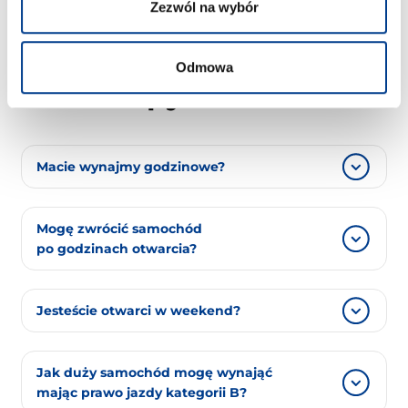
Zezwól na wybór
FAQ
Najczęściej zadawane
Odmowa
pytania
Macie wynajmy godzinowe?
Najkrótszy wynajem to jedna doba.
Mogę zwrócić samochód
po godzinach otwarcia?
Tak, zapytaj o to przy wydawaniu samochodu.
Jesteście otwarci w weekend?
Nasze biuro jest czynne w soboty. Odbiór
Jak duży samochód mogę wynająć
samochodu w niedzielę jest możliwy,
mając prawo jazdy kategorii B?
ale wymaga wcześniejszego umówienia