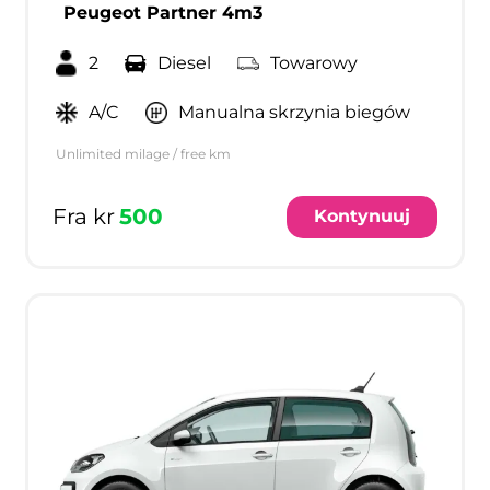
Peugeot Partner 4m3
2
Diesel
Towarowy
A/C
Manualna skrzynia biegów
Unlimited milage / free km
Fra kr
500
Kontynuuj