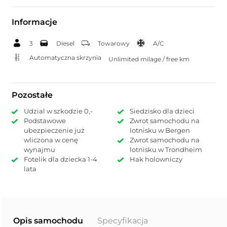
Informacje
3
Diesel
Towarowy
A/C
Automatyczna skrzynia
Unlimited milage / free km
Pozostałe
Udzial w szkodzie 0,-
Siedzisko dla dzieci
Podstawowe
Zwrot samochodu na
ubezpieczenie już
lotnisku w Bergen
wliczona w cenę
Zwrot samochodu na
wynajmu
lotnisku w Trondheim
Fotelik dla dziecka 1-4
Hak holowniczy
lata
Opis samochodu
Specyfikacja