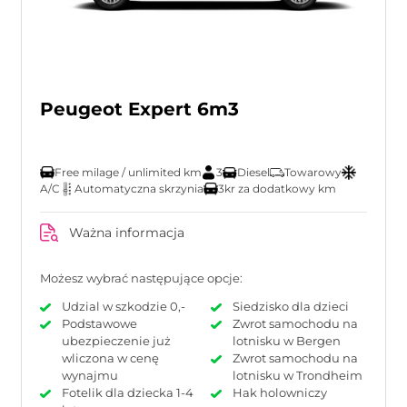
Peugeot Expert 6m3
Free milage / unlimited km
3
Diesel
Towarowy
A/C
Automatyczna skrzynia
3kr za dodatkowy km
Ważna informacja
Możesz wybrać następujące opcje:
Udzial w szkodzie 0,-
Siedzisko dla dzieci
Podstawowe
Zwrot samochodu na
ubezpieczenie już
lotnisku w Bergen
wliczona w cenę
Zwrot samochodu na
wynajmu
lotnisku w Trondheim
Fotelik dla dziecka 1-4
Hak holowniczy