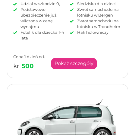
Udzial w szkodzie 0,-
Siedzisko dla dzieci
Podstawowe
Zwrot samochodu na
ubezpieczenie już
lotnisku w Bergen
wliczona w cenę
Zwrot samochodu na
wynajmu
lotnisku w Trondheim
Fotelik dla dziecka 1-4
Hak holowniczy
lata
Cena 1 dzień od:
Pokaż szczegóły
kr
500