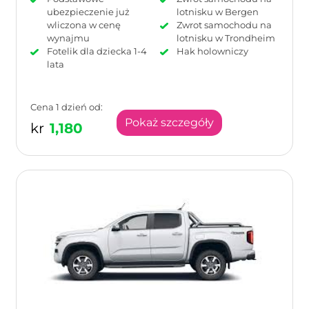
ubezpieczenie już
lotnisku w Bergen
wliczona w cenę
Zwrot samochodu na
wynajmu
lotnisku w Trondheim
Fotelik dla dziecka 1-4
Hak holowniczy
lata
Cena 1 dzień od:
Pokaż szczegóły
kr
1,180