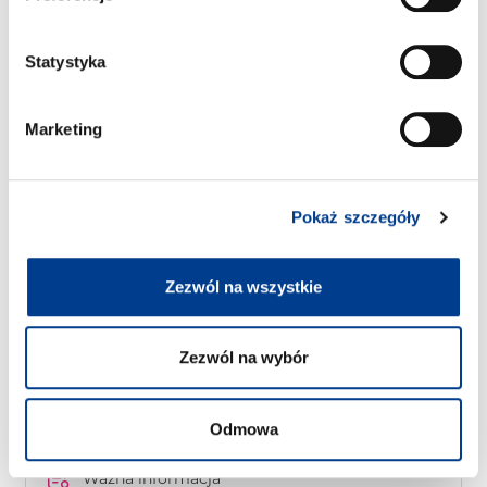
Statystyka
Marketing
Pokaż szczegóły
Zezwól na wszystkie
Transporter Pick-up T5/T6 DOKA
Zezwól na wybór
Free milage / unlimited km
3
5
Diesel
Towarowy
Hak holowniczy
A/C
Manualna skrzynia biegów
3kr za dodatkowy km
Odmowa
Ważna informacja