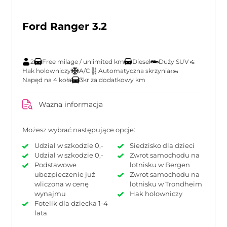
Ford Ranger 3.2
2
Free milage / unlimited km
Diesel
Duży SUV
Hak holowniczy
A/C
Automatyczna skrzynia
Napęd na 4 koła
3kr za dodatkowy km
Ważna informacja
Możesz wybrać następujące opcje:
Udzial w szkodzie 0,-
Siedzisko dla dzieci
Udzial w szkodzie 0,-
Zwrot samochodu na
Podstawowe
lotnisku w Bergen
ubezpieczenie już
Zwrot samochodu na
wliczona w cenę
lotnisku w Trondheim
wynajmu
Hak holowniczy
Fotelik dla dziecka 1-4
lata