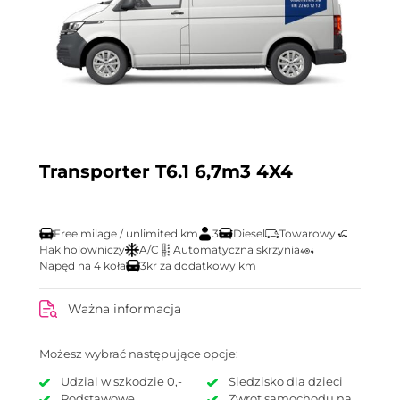
Transporter T6.1 6,7m3 4X4
Free milage / unlimited km
3
Diesel
Towarowy
Hak holowniczy
A/C
Automatyczna skrzynia
Napęd na 4 koła
3kr za dodatkowy km
Ważna informacja
Możesz wybrać następujące opcje:
Udzial w szkodzie 0,-
Siedzisko dla dzieci
Podstawowe
Zwrot samochodu na