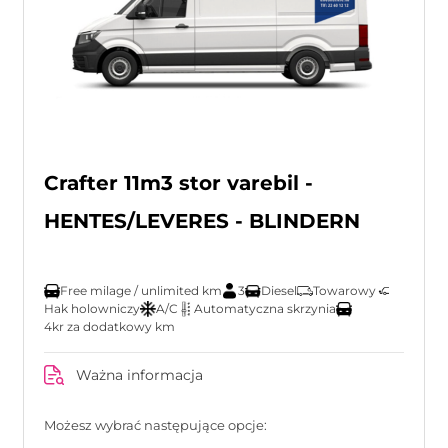
Crafter 11m3 stor varebil -
HENTES/LEVERES - BLINDERN
Free milage / unlimited km
3
Diesel
Towarowy
Hak holowniczy
A/C
Automatyczna skrzynia
4kr za dodatkowy km
Ważna informacja
Możesz wybrać następujące opcje: