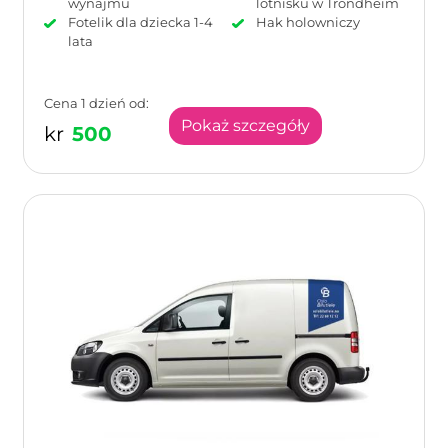
wynajmu
lotnisku w Trondheim
Fotelik dla dziecka 1-4
Hak holowniczy
lata
Cena 1 dzień od:
Pokaż szczegóły
kr
500