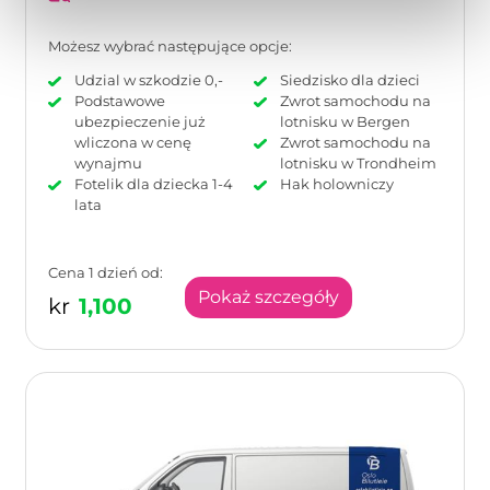
Możesz wybrać następujące opcje:
Udzial w szkodzie 0,-
Siedzisko dla dzieci
Podstawowe
Zwrot samochodu na
ubezpieczenie już
lotnisku w Bergen
wliczona w cenę
Zwrot samochodu na
wynajmu
lotnisku w Trondheim
Fotelik dla dziecka 1-4
Hak holowniczy
lata
Cena 1 dzień od:
Pokaż szczegóły
kr
1,100