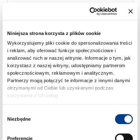
Free milage / unlimited km
2kr per extra km
3
Elektryczny
Towarowy
A/C
Automatyczna skrzynia
Ważna informacja
Niniejsza strona korzysta z plików cookie
Możesz wybrać następujące opcje:
Wykorzystujemy pliki cookie do spersonalizowania treści
i reklam, aby oferować funkcje społecznościowe i
Udzial w szkodzie 0,-
Siedzisko dla dzieci
analizować ruch w naszej witrynie. Informacje o tym, jak
Podstawowe
Zwrot samochodu na
ubezpieczenie już
lotnisku w Bergen
korzystasz z naszej witryny, udostępniamy partnerom
wliczona w cenę
Zwrot samochodu na
społecznościowym, reklamowym i analitycznym.
wynajmu
lotnisku w Trondheim
Partnerzy mogą połączyć te informacje z innymi danymi
Fotelik dla dziecka 1-4
Hak holowniczy
otrzymanymi od Ciebie lub uzyskanymi podczas
lata
korzystania z ich usług.
Cena 1 dzień od:
Wybór
Pokaż szczegóły
kr
980
Niezbędne
zgody
Preferencje