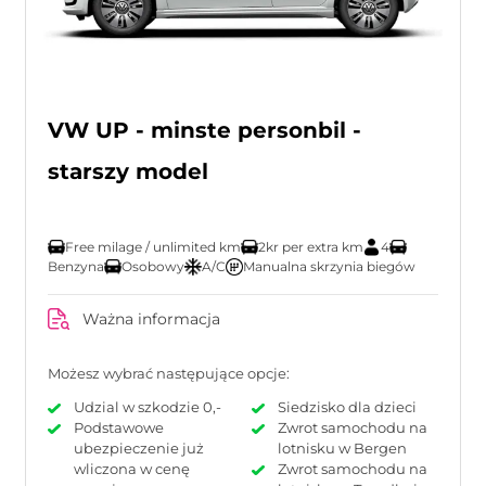
VW UP - minste personbil -
starszy model
Free milage / unlimited km
2kr per extra km
4
Benzyna
Osobowy
A/C
Manualna skrzynia biegów
Ważna informacja
Możesz wybrać następujące opcje:
Udzial w szkodzie 0,-
Siedzisko dla dzieci
Podstawowe
Zwrot samochodu na
ubezpieczenie już
lotnisku w Bergen
wliczona w cenę
Zwrot samochodu na