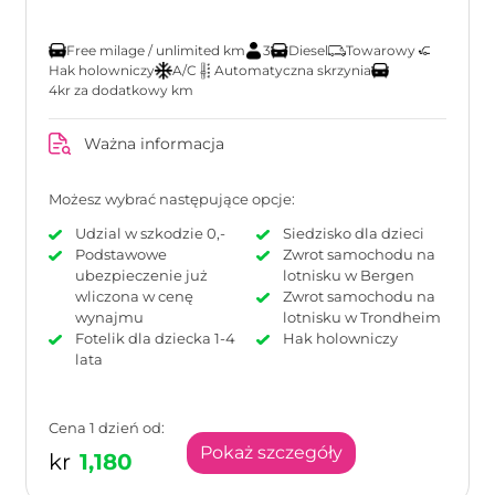
Free milage / unlimited km
3
Diesel
Towarowy
Hak holowniczy
A/C
Automatyczna skrzynia
4kr za dodatkowy km
Ważna informacja
Możesz wybrać następujące opcje:
Udzial w szkodzie 0,-
Siedzisko dla dzieci
Podstawowe
Zwrot samochodu na
ubezpieczenie już
lotnisku w Bergen
wliczona w cenę
Zwrot samochodu na
wynajmu
lotnisku w Trondheim
Fotelik dla dziecka 1-4
Hak holowniczy
lata
Cena 1 dzień od:
Pokaż szczegóły
kr
1,180