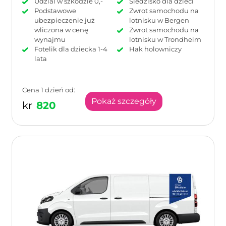
Udzial w szkodzie 0,-
Siedzisko dla dzieci
Podstawowe
Zwrot samochodu na
ubezpieczenie już
lotnisku w Bergen
wliczona w cenę
Zwrot samochodu na
wynajmu
lotnisku w Trondheim
Fotelik dla dziecka 1-4
Hak holowniczy
lata
Cena 1 dzień od:
Pokaż szczegóły
kr
820