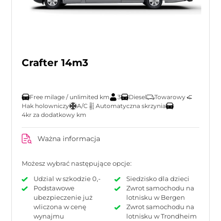
Crafter 14m3
Free milage / unlimited km
3
Diesel
Towarowy
Hak holowniczy
A/C
Automatyczna skrzynia
4kr za dodatkowy km
Ważna informacja
Możesz wybrać następujące opcje:
Udzial w szkodzie 0,-
Siedzisko dla dzieci
Podstawowe
Zwrot samochodu na
ubezpieczenie już
lotnisku w Bergen
wliczona w cenę
Zwrot samochodu na
wynajmu
lotnisku w Trondheim