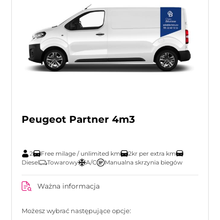
Peugeot Partner 4m3
2
Free milage / unlimited km
2kr per extra km
Diesel
Towarowy
A/C
Manualna skrzynia biegów
Ważna informacja
Możesz wybrać następujące opcje: