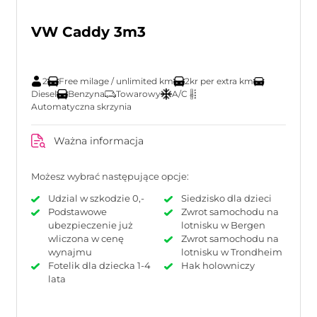
VW Caddy 3m3
2
Free milage / unlimited km
2kr per extra km
Diesel
Benzyna
Towarowy
A/C
Automatyczna skrzynia
Ważna informacja
Możesz wybrać następujące opcje:
Udzial w szkodzie 0,-
Siedzisko dla dzieci
Podstawowe
Zwrot samochodu na
ubezpieczenie już
lotnisku w Bergen
wliczona w cenę
Zwrot samochodu na
wynajmu
lotnisku w Trondheim
Fotelik dla dziecka 1-4
Hak holowniczy
lata