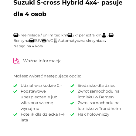
Suzuki S-cross Hybrid 4x4- pasuje
dla 4 osob
Free milage / unlimited km
2kr per extra km
5
Benzyna
SUV
A/C
Automatyczna skrzynia
Napęd na 4 koła
Ważna informacja
Możesz wybrać następujące opcje:
Udzial w szkodzie 0,-
Siedzisko dla dzieci
Podstawowe
Zwrot samochodu na
ubezpieczenie już
lotnisku w Bergen
wliczona w cenę
Zwrot samochodu na
wynajmu
lotnisku w Trondheim
Fotelik dla dziecka 1-4
Hak holowniczy
lata