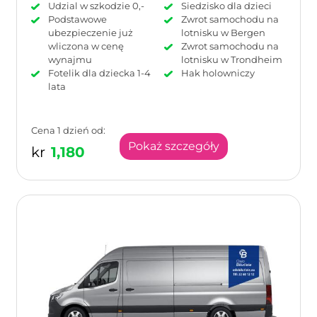
Udzial w szkodzie 0,-
Siedzisko dla dzieci
Podstawowe
Zwrot samochodu na
ubezpieczenie już
lotnisku w Bergen
wliczona w cenę
Zwrot samochodu na
wynajmu
lotnisku w Trondheim
Fotelik dla dziecka 1-4
Hak holowniczy
lata
Cena 1 dzień od:
Pokaż szczegóły
kr
1,180