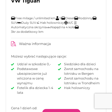
VW Tiguan
Free milage / unlimited km
5
Diesel
Rodzinny
SUV
Duży SUV
Hak holowniczy
A/C
Automatyczna skrzynia
Napęd na 4 koła
3kr za dodatkowy km
Ważna informacja
Możesz wybrać następujące opcje:
Udzial w szkodzie 0,-
Siedzisko dla dzieci
Podstawowe
Zwrot samochodu na
ubezpieczenie już
lotnisku w Bergen
wliczona w cenę
Zwrot samochodu na
wynajmu
lotnisku w Trondheim
Fotelik dla dziecka 1-4
Hak holowniczy
lata
Cena 1 dzień od: