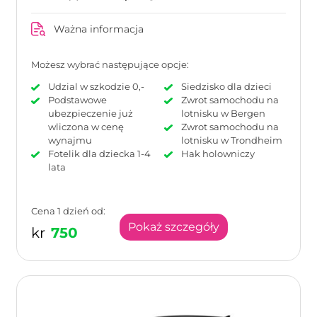
Ważna informacja
Możesz wybrać następujące opcje:
Udzial w szkodzie 0,-
Siedzisko dla dzieci
Podstawowe
Zwrot samochodu na
ubezpieczenie już
lotnisku w Bergen
wliczona w cenę
Zwrot samochodu na
wynajmu
lotnisku w Trondheim
Fotelik dla dziecka 1-4
Hak holowniczy
lata
Cena 1 dzień od:
Pokaż szczegóły
kr
750