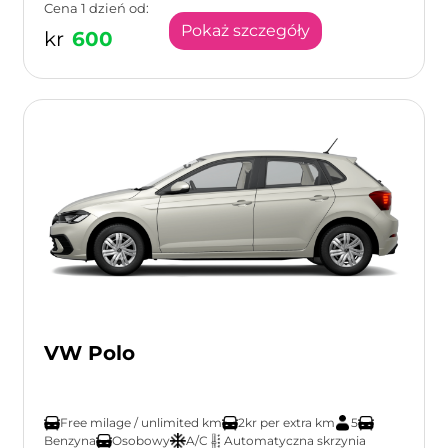
Cena 1 dzień od:
Pokaż szczegóły
kr
600
VW Polo
Free milage / unlimited km
2kr per extra km
5
Benzyna
Osobowy
A/C
Automatyczna skrzynia