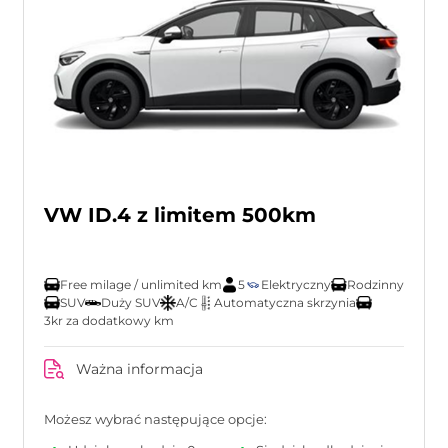
VW ID.4 z limitem 500km
Free milage / unlimited km
5
Elektryczny
Rodzinny
SUV
Duży SUV
A/C
Automatyczna skrzynia
3kr za dodatkowy km
Ważna informacja
Możesz wybrać następujące opcje: