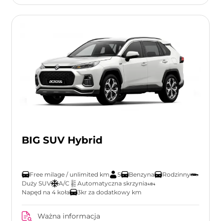
BIG SUV Hybrid
Free milage / unlimited km
5
Benzyna
Rodzinny
Duży SUV
A/C
Automatyczna skrzynia
Napęd na 4 koła
3kr za dodatkowy km
Ważna informacja