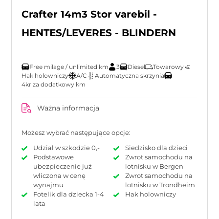
Crafter 14m3 Stor varebil -
HENTES/LEVERES - BLINDERN
Free milage / unlimited km
3
Diesel
Towarowy
Hak holowniczy
A/C
Automatyczna skrzynia
4kr za dodatkowy km
Ważna informacja
Możesz wybrać następujące opcje:
Udzial w szkodzie 0,-
Siedzisko dla dzieci
Podstawowe
Zwrot samochodu na
ubezpieczenie już
lotnisku w Bergen
wliczona w cenę
Zwrot samochodu na
wynajmu
lotnisku w Trondheim
Fotelik dla dziecka 1-4
Hak holowniczy
lata