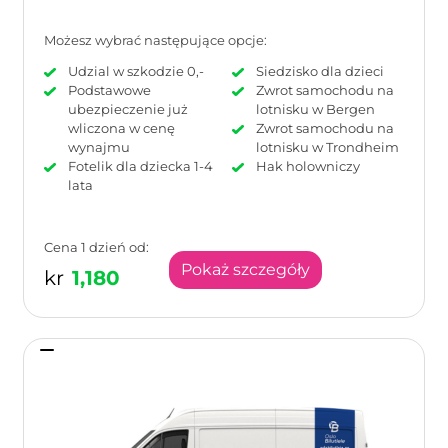
Możesz wybrać następujące opcje:
Udzial w szkodzie 0,-
Siedzisko dla dzieci
Podstawowe
Zwrot samochodu na
ubezpieczenie już
lotnisku w Bergen
wliczona w cenę
Zwrot samochodu na
wynajmu
lotnisku w Trondheim
Fotelik dla dziecka 1-4
Hak holowniczy
lata
Cena 1 dzień od:
Pokaż szczegóły
kr
1,180