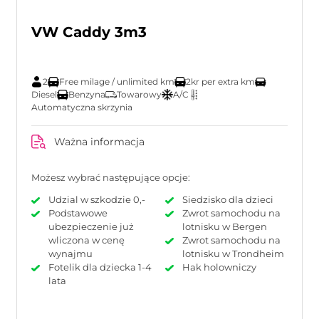
VW Caddy 3m3
2
Free milage / unlimited km
2kr per extra km
Diesel
Benzyna
Towarowy
A/C
Automatyczna skrzynia
Ważna informacja
Możesz wybrać następujące opcje:
Udzial w szkodzie 0,-
Siedzisko dla dzieci
Podstawowe
Zwrot samochodu na
ubezpieczenie już
lotnisku w Bergen
wliczona w cenę
Zwrot samochodu na
wynajmu
lotnisku w Trondheim
Fotelik dla dziecka 1-4
Hak holowniczy
lata