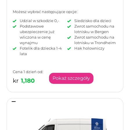
Możesz wybrać następujące opcje:
Udzial w szkodzie 0,-
Siedzisko dla dzieci
Podstawowe
Zwrot samochodu na
ubezpieczenie już
lotnisku w Bergen
wliczona w cenę
Zwrot samochodu na
wynajmu
lotnisku w Trondheim
Fotelik dla dziecka 1-4
Hak holowniczy
lata
Cena 1 dzień od:
Pokaż szczegóły
kr
1,180