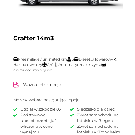
Crafter 14m3
Free milage / unlimited km
3
Diesel
Towarowy
Hak holowniczy
A/C
Automatyczna skrzynia
4kr za dodatkowy km
Ważna informacja
Możesz wybrać następujące opcje:
Udzial w szkodzie 0,-
Siedzisko dla dzieci
Podstawowe
Zwrot samochodu na
ubezpieczenie już
lotnisku w Bergen
wliczona w cenę
Zwrot samochodu na
wynajmu
lotnisku w Trondheim