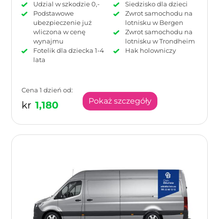
Udzial w szkodzie 0,-
Siedzisko dla dzieci
Podstawowe
Zwrot samochodu na
ubezpieczenie już
lotnisku w Bergen
wliczona w cenę
Zwrot samochodu na
wynajmu
lotnisku w Trondheim
Fotelik dla dziecka 1-4
Hak holowniczy
lata
Cena 1 dzień od:
Pokaż szczegóły
kr
1,180