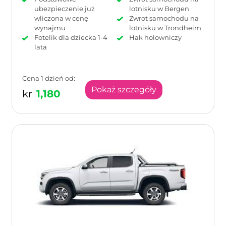
ubezpieczenie już
lotnisku w Bergen
wliczona w cenę
Zwrot samochodu na
wynajmu
lotnisku w Trondheim
Fotelik dla dziecka 1-4
Hak holowniczy
lata
Cena 1 dzień od:
Pokaż szczegóły
kr
1,180