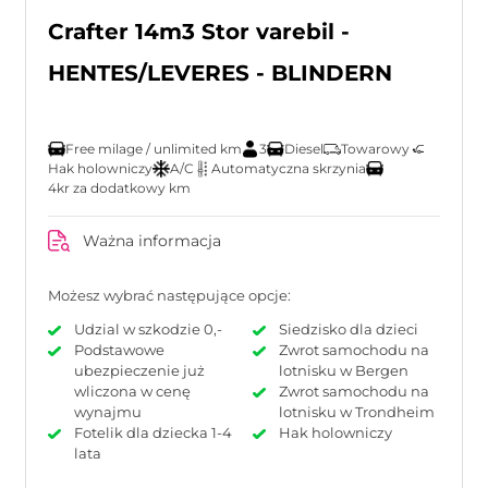
Crafter 14m3 Stor varebil -
HENTES/LEVERES - BLINDERN
Free milage / unlimited km
3
Diesel
Towarowy
Hak holowniczy
A/C
Automatyczna skrzynia
4kr za dodatkowy km
Ważna informacja
Możesz wybrać następujące opcje:
Udzial w szkodzie 0,-
Siedzisko dla dzieci
Podstawowe
Zwrot samochodu na
ubezpieczenie już
lotnisku w Bergen
wliczona w cenę
Zwrot samochodu na
wynajmu
lotnisku w Trondheim
Fotelik dla dziecka 1-4
Hak holowniczy
lata