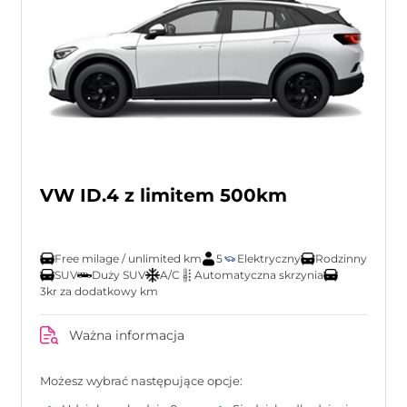
VW ID.4 z limitem 500km
Free milage / unlimited km
5
Elektryczny
Rodzinny
SUV
Duży SUV
A/C
Automatyczna skrzynia
3kr za dodatkowy km
Ważna informacja
Możesz wybrać następujące opcje: