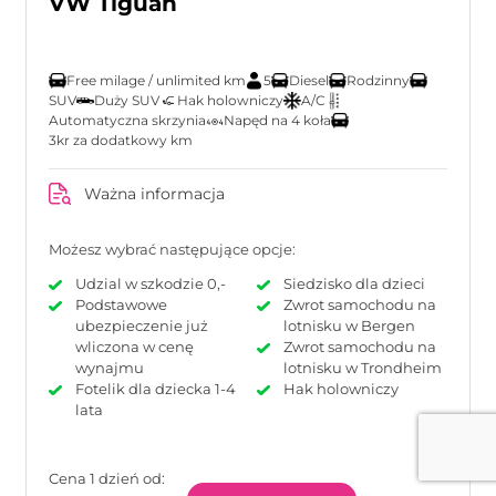
VW Tiguan
Free milage / unlimited km
5
Diesel
Rodzinny
SUV
Duży SUV
Hak holowniczy
A/C
Automatyczna skrzynia
Napęd na 4 koła
3kr za dodatkowy km
Ważna informacja
Możesz wybrać następujące opcje:
Udzial w szkodzie 0,-
Siedzisko dla dzieci
Podstawowe
Zwrot samochodu na
ubezpieczenie już
lotnisku w Bergen
wliczona w cenę
Zwrot samochodu na
wynajmu
lotnisku w Trondheim
Fotelik dla dziecka 1-4
Hak holowniczy
lata
Cena 1 dzień od: