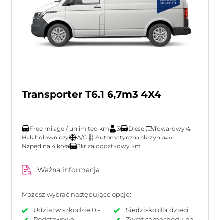
Transporter T6.1 6,7m3 4X4
Free milage / unlimited km
3
Diesel
Towarowy
Hak holowniczy
A/C
Automatyczna skrzynia
Napęd na 4 koła
3kr za dodatkowy km
Ważna informacja
Możesz wybrać następujące opcje:
Udzial w szkodzie 0,-
Siedzisko dla dzieci
Podstawowe
Zwrot samochodu na