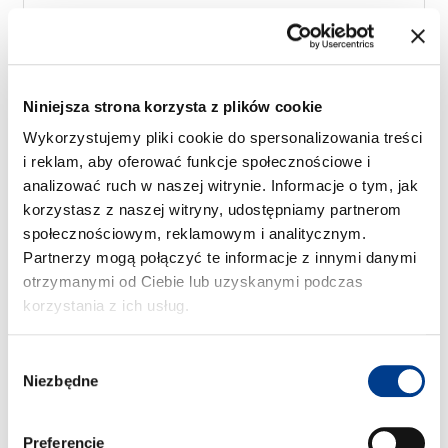
Free milage / unlimited km
2kr per extra km
3
Elektryczny
Towarowy
A/C
Automatyczna skrzynia
Ważna informacja
Niniejsza strona korzysta z plików cookie
Możesz wybrać następujące opcje:
Wykorzystujemy pliki cookie do spersonalizowania treści
i reklam, aby oferować funkcje społecznościowe i
Udzial w szkodzie 0,-
Siedzisko dla dzieci
analizować ruch w naszej witrynie. Informacje o tym, jak
Podstawowe
Zwrot samochodu na
ubezpieczenie już
lotnisku w Bergen
korzystasz z naszej witryny, udostępniamy partnerom
wliczona w cenę
Zwrot samochodu na
społecznościowym, reklamowym i analitycznym.
wynajmu
lotnisku w Trondheim
Partnerzy mogą połączyć te informacje z innymi danymi
Fotelik dla dziecka 1-4
Hak holowniczy
otrzymanymi od Ciebie lub uzyskanymi podczas
lata
korzystania z ich usług.
Cena 1 dzień od:
Wybór
Pokaż szczegóły
kr
980
Niezbędne
zgody
Preferencje