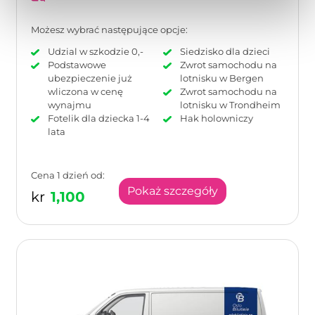
Możesz wybrać następujące opcje:
Udzial w szkodzie 0,-
Siedzisko dla dzieci
Podstawowe
Zwrot samochodu na
ubezpieczenie już
lotnisku w Bergen
wliczona w cenę
Zwrot samochodu na
wynajmu
lotnisku w Trondheim
Fotelik dla dziecka 1-4
Hak holowniczy
lata
Cena 1 dzień od:
Pokaż szczegóły
kr
1,100