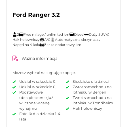
Ford Ranger 3.2
2
Free milage / unlimited km
Diesel
Duży SUV
Hak holowniczy
A/C
Automatyczna skrzynia
Napęd na 4 koła
3kr za dodatkowy km
Ważna informacja
Możesz wybrać następujące opcje:
Udzial w szkodzie 0,-
Siedzisko dla dzieci
Udzial w szkodzie 0,-
Zwrot samochodu na
Podstawowe
lotnisku w Bergen
ubezpieczenie już
Zwrot samochodu na
wliczona w cenę
lotnisku w Trondheim
wynajmu
Hak holowniczy
Fotelik dla dziecka 1-4
lata