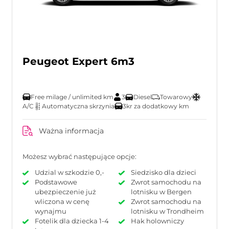
Peugeot Expert 6m3
Free milage / unlimited km
3
Diesel
Towarowy
A/C
Automatyczna skrzynia
3kr za dodatkowy km
Ważna informacja
Możesz wybrać następujące opcje:
Udzial w szkodzie 0,-
Siedzisko dla dzieci
Podstawowe
Zwrot samochodu na
ubezpieczenie już
lotnisku w Bergen
wliczona w cenę
Zwrot samochodu na
wynajmu
lotnisku w Trondheim
Fotelik dla dziecka 1-4
Hak holowniczy