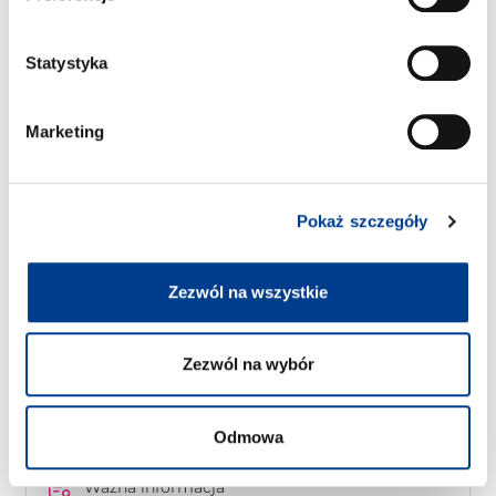
Statystyka
Marketing
Pokaż szczegóły
Zezwól na wszystkie
Transporter Pick-up T5/T6 DOKA
Zezwól na wybór
Free milage / unlimited km
3
5
Diesel
Towarowy
Hak holowniczy
A/C
Manualna skrzynia biegów
3kr za dodatkowy km
Odmowa
Ważna informacja