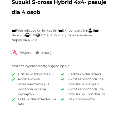
Suzuki S-cross Hybrid 4x4- pasuje
dla 4 osob
Free milage / unlimited km
2kr per extra km
5
Benzyna
SUV
A/C
Automatyczna skrzynia
Napęd na 4 koła
Ważna informacja
Możesz wybrać następujące opcje:
Udzial w szkodzie 0,-
Siedzisko dla dzieci
Podstawowe
Zwrot samochodu na
ubezpieczenie już
lotnisku w Bergen
wliczona w cenę
Zwrot samochodu na
wynajmu
lotnisku w Trondheim
Fotelik dla dziecka 1-4
Hak holowniczy
lata