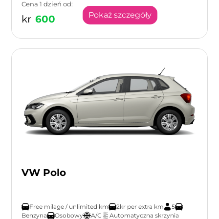
Cena 1 dzień od:
Pokaż szczegóły
kr
600
VW Polo
Free milage / unlimited km
2kr per extra km
5
Benzyna
Osobowy
A/C
Automatyczna skrzynia