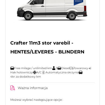
Crafter 11m3 stor varebil -
HENTES/LEVERES - BLINDERN
Free milage / unlimited km
3
Diesel
Towarowy
Hak holowniczy
A/C
Automatyczna skrzynia
4kr za dodatkowy km
Ważna informacja
Możesz wybrać następujące opcje: