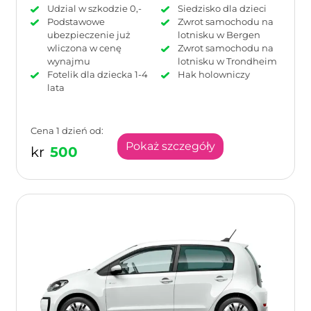
Udzial w szkodzie 0,-
Siedzisko dla dzieci
Podstawowe
Zwrot samochodu na
ubezpieczenie już
lotnisku w Bergen
wliczona w cenę
Zwrot samochodu na
wynajmu
lotnisku w Trondheim
Fotelik dla dziecka 1-4
Hak holowniczy
lata
Cena 1 dzień od:
Pokaż szczegóły
kr
500