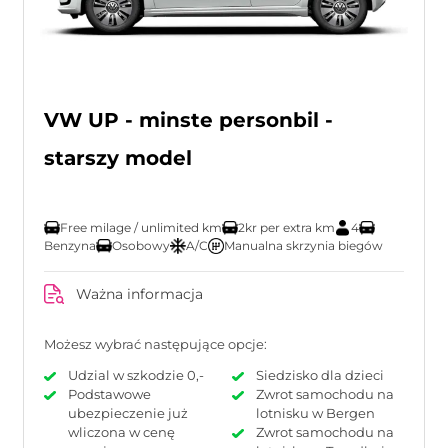
VW UP - minste personbil -
starszy model
Free milage / unlimited km
2kr per extra km
4
Benzyna
Osobowy
A/C
Manualna skrzynia biegów
Ważna informacja
Możesz wybrać następujące opcje:
Udzial w szkodzie 0,-
Siedzisko dla dzieci
Podstawowe
Zwrot samochodu na
ubezpieczenie już
lotnisku w Bergen
wliczona w cenę
Zwrot samochodu na