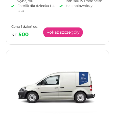
wynajmu
lotnisku w Trondheim
Fotelik dla dziecka 1-4
Hak holowniczy
lata
Cena 1 dzień od:
Pokaż szczegóły
kr
500