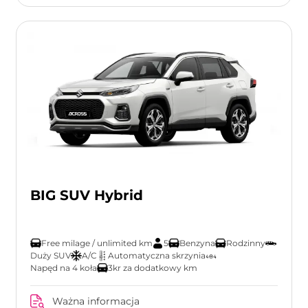
BIG SUV Hybrid
Free milage / unlimited km
5
Benzyna
Rodzinny
Duży SUV
A/C
Automatyczna skrzynia
Napęd na 4 koła
3kr za dodatkowy km
Ważna informacja