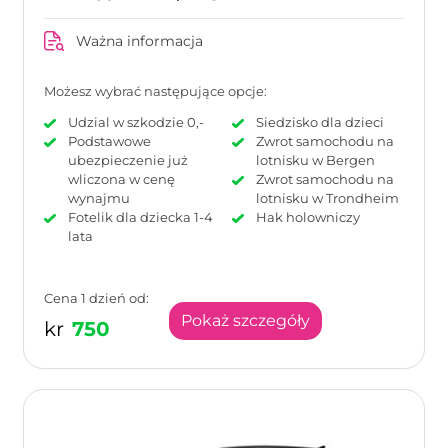
Ważna informacja
Możesz wybrać następujące opcje:
Udzial w szkodzie 0,-
Siedzisko dla dzieci
Podstawowe
Zwrot samochodu na
ubezpieczenie już
lotnisku w Bergen
wliczona w cenę
Zwrot samochodu na
wynajmu
lotnisku w Trondheim
Fotelik dla dziecka 1-4
Hak holowniczy
lata
Cena 1 dzień od:
Pokaż szczegóły
kr
750