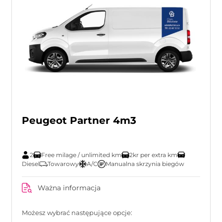
Peugeot Partner 4m3
2
Free milage / unlimited km
2kr per extra km
Diesel
Towarowy
A/C
Manualna skrzynia biegów
Ważna informacja
Możesz wybrać następujące opcje: