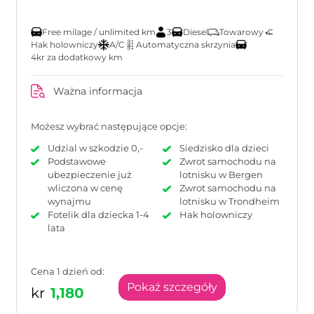
Free milage / unlimited km
3
Diesel
Towarowy
Hak holowniczy
A/C
Automatyczna skrzynia
4kr za dodatkowy km
Ważna informacja
Możesz wybrać następujące opcje:
Udzial w szkodzie 0,-
Siedzisko dla dzieci
Podstawowe
Zwrot samochodu na
ubezpieczenie już
lotnisku w Bergen
wliczona w cenę
Zwrot samochodu na
wynajmu
lotnisku w Trondheim
Fotelik dla dziecka 1-4
Hak holowniczy
lata
Cena 1 dzień od:
Pokaż szczegóły
kr
1,180