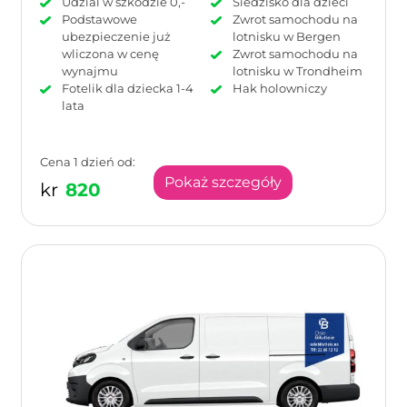
Udzial w szkodzie 0,-
Siedzisko dla dzieci
Podstawowe
Zwrot samochodu na
ubezpieczenie już
lotnisku w Bergen
wliczona w cenę
Zwrot samochodu na
wynajmu
lotnisku w Trondheim
Fotelik dla dziecka 1-4
Hak holowniczy
lata
Cena 1 dzień od:
Pokaż szczegóły
kr
820