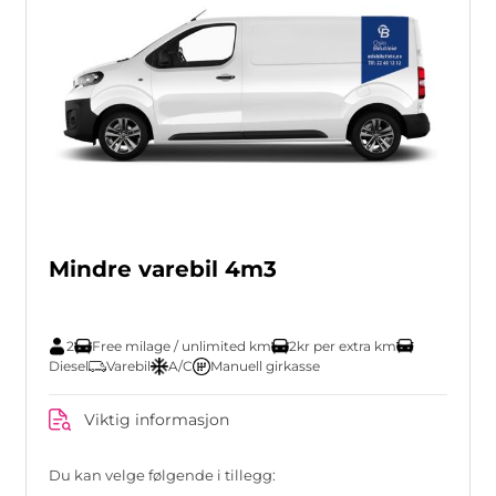
Mindre varebil 4m3
2
Free milage / unlimited km
2kr per extra km
Diesel
Varebil
A/C
Manuell girkasse
Viktig informasjon
Du kan velge følgende i tillegg: