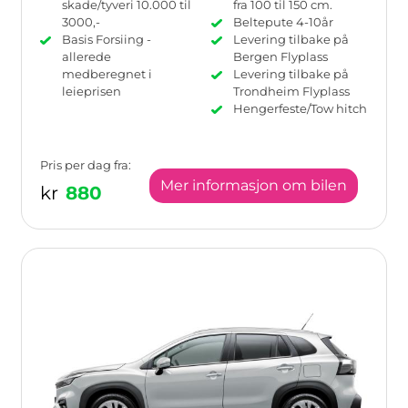
skade/tyveri 10.000 til
fra 100 til 150 cm.
3000,-
Beltepute 4-10år
Basis Forsiing -
Levering tilbake på
allerede
Bergen Flyplass
medberegnet i
Levering tilbake på
leieprisen
Trondheim Flyplass
Hengerfeste/Tow hitch
Pris per dag fra:
Mer informasjon om bilen
kr
880