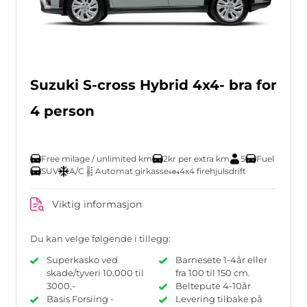
Suzuki S-cross Hybrid 4x4- bra for
4 person
Free milage / unlimited km
2kr per extra km
5
Fuel
SUV
A/C
Automat girkasse
4x4 firehjulsdrift
Viktig informasjon
Du kan velge følgende i tillegg:
Superkasko ved
Barnesete 1-4år eller
skade/tyveri 10.000 til
fra 100 til 150 cm.
3000,-
Beltepute 4-10år
Basis Forsiing -
Levering tilbake på