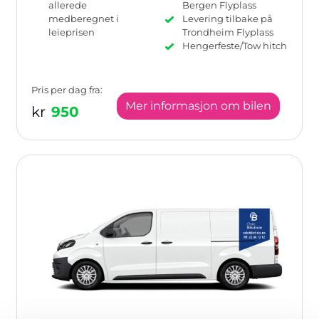
allerede
Bergen Flyplass
medberegnet i
Levering tilbake på
leieprisen
Trondheim Flyplass
Hengerfeste/Tow hitch
Pris per dag fra:
Mer informasjon om bilen
kr
950