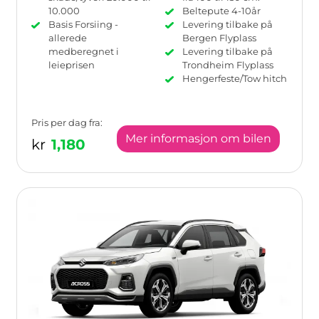
10.000
Beltepute 4-10år
Basis Forsiing -
Levering tilbake på
allerede
Bergen Flyplass
medberegnet i
Levering tilbake på
leieprisen
Trondheim Flyplass
Hengerfeste/Tow hitch
Pris per dag fra:
Mer informasjon om bilen
kr
1,180