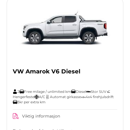
VW Amarok V6 Diesel
2
Free milage / unlimited km
Diesel
Stor SUV
Hengerfeste
A/C
Automat girkasse
4x4 firehjulsdrift
3kr per extra km
Viktig informasjon