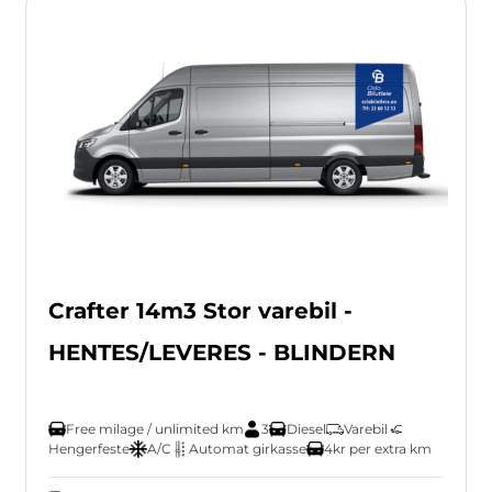
Crafter 14m3 Stor varebil -
HENTES/LEVERES - BLINDERN
Free milage / unlimited km
3
Diesel
Varebil
Hengerfeste
A/C
Automat girkasse
4kr per extra km