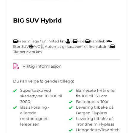
BIG SUV Hybrid
Free milage / unlimited km
5
Fuel
Familiebil
Stor SUV
A/C
Automat girkasse
4x4 firehjulsdrift
3kr per extra km
Viktig informasjon
Du kan velge følgende i tillegg:
Superkasko ved
Barnesete 1-4år eller
skade/tyveri 10.000 til
fra 100 til 150 cm.
3000,-
Beltepute 4-10år
Basis Forsiing -
Levering tilbake på
allerede
Bergen Flyplass
medberegnet i
Levering tilbake på
leieprisen
Trondheim Flyplass
Hengerfeste/Tow hitch