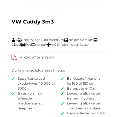
VW Caddy 3m3
2
Free milage / unlimited km
2kr per extra km
Diesel
Fuel
Varebil
A/C
Automat girkasse
Viktig informasjon
Du kan velge følgende i tillegg:
Superkasko ved
Barnesete 1-4år eller
skade/tyveri 10.000 til
fra 100 til 150 cm.
3000,-
Beltepute 4-10år
Basis Forsiing -
Levering tilbake på
allerede
Bergen Flyplass
medberegnet i
Levering tilbake på
leieprisen
Trondheim Flyplass
Hengerfeste/Tow hitch