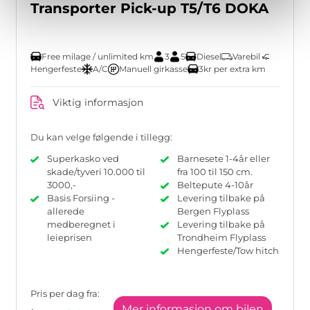
Transporter Pick-up T5/T6 DOKA
Free milage / unlimited km
3
5
Diesel
Varebil
Hengerfeste
A/C
Manuell girkasse
3kr per extra km
Viktig informasjon
Du kan velge følgende i tillegg:
Superkasko ved
Barnesete 1-4år eller
skade/tyveri 10.000 til
fra 100 til 150 cm.
3000,-
Beltepute 4-10år
Basis Forsiing -
Levering tilbake på
allerede
Bergen Flyplass
medberegnet i
Levering tilbake på
leieprisen
Trondheim Flyplass
Hengerfeste/Tow hitch
Pris per dag fra:
Mer informasjon om bilen