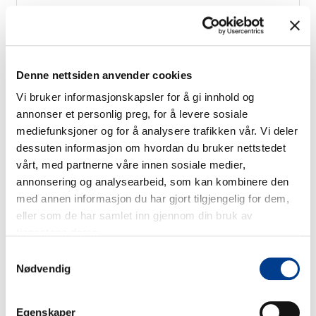
Toyota Proace 6m3 220 km
rekkevidde
Denne nettsiden anvender cookies
Vi bruker informasjonskapsler for å gi innhold og
annonser et personlig preg, for å levere sosiale
Free milage / unlimited km
2kr per extra km
3
Elbil
mediefunksjoner og for å analysere trafikken vår. Vi deler
Varebil
A/C
Automat girkasse
dessuten informasjon om hvordan du bruker nettstedet
vårt, med partnerne våre innen sosiale medier,
Viktig informasjon
annonsering og analysearbeid, som kan kombinere den
med annen informasjon du har gjort tilgjengelig for dem,
Du kan velge følgende i tillegg:
eller som de har samlet inn gjennom din bruk av
Superkasko ved
Barnesete 1-4år eller
tjenestene deres.
skade/tyveri 10.000 til
fra 100 til 150 cm.
Samtykkevalg
3000,-
Beltepute 4-10år
Nødvendig
Basis Forsiing -
Levering tilbake på
allerede
Bergen Flyplass
medberegnet i
Levering tilbake på
leieprisen
Trondheim Flyplass
Egenskaper