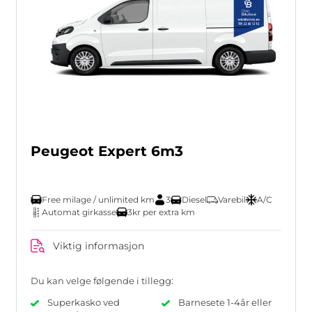
Peugeot Expert 6m3
Free milage / unlimited km
3
Diesel
Varebil
A/C
Automat girkasse
3kr per extra km
Viktig informasjon
Du kan velge følgende i tillegg:
Superkasko ved
Barnesete 1-4år eller