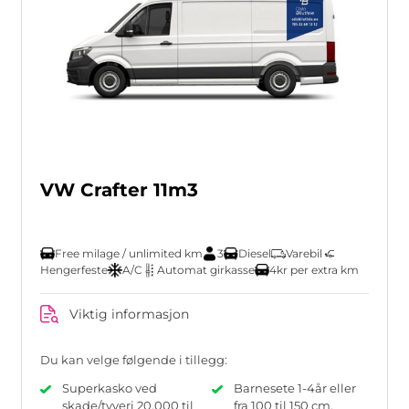
VW Crafter 11m3
Free milage / unlimited km
3
Diesel
Varebil
Hengerfeste
A/C
Automat girkasse
4kr per extra km
Viktig informasjon
Du kan velge følgende i tillegg:
Superkasko ved
Barnesete 1-4år eller
skade/tyveri 20.000 til
fra 100 til 150 cm.