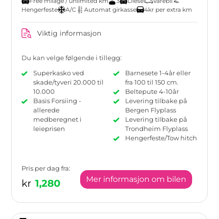
Free milage / unlimited km
3
Diesel
Varebil
Hengerfeste
A/C
Automat girkasse
4kr per extra km
Viktig informasjon
Du kan velge følgende i tillegg:
Superkasko ved
Barnesete 1-4år eller
skade/tyveri 20.000 til
fra 100 til 150 cm.
10.000
Beltepute 4-10år
Basis Forsiing -
Levering tilbake på
allerede
Bergen Flyplass
medberegnet i
Levering tilbake på
leieprisen
Trondheim Flyplass
Hengerfeste/Tow hitch
Pris per dag fra:
Mer informasjon om bilen
kr
1,280