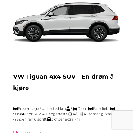
VW Tiguan 4x4 SUV - En drøm å
kjøre
Free milage / unlimited km
5
Diesel
Familiebil
SUV
Stor SUV
Hengerfeste
A/C
Automat girkasse
4x4 firehjulsdrift
3kr per extra km