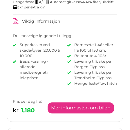
Hengerfeste
A/C
Automat girkasse
4x4 firehjulsdrift
3kr per extra km
Viktig informasjon
Du kan velge følgende i tillegg:
Superkasko ved
Barnesete 1-4år eller
skade/tyveri 20.000 til
fra 100 til 150 cm.
10.000
Beltepute 4-10år
Basis Forsiing -
Levering tilbake på
allerede
Bergen Flyplass
medberegnet i
Levering tilbake på
leieprisen
Trondheim Flyplass
Hengerfeste/Tow hitch
Pris per dag fra:
Mer informasjon om bilen
kr
1,180