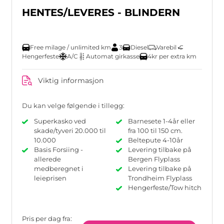
HENTES/LEVERES - BLINDERN
Free milage / unlimited km
3
Diesel
Varebil
Hengerfeste
A/C
Automat girkasse
4kr per extra km
Viktig informasjon
Du kan velge følgende i tillegg:
Superkasko ved
Barnesete 1-4år eller
skade/tyveri 20.000 til
fra 100 til 150 cm.
10.000
Beltepute 4-10år
Basis Forsiing -
Levering tilbake på
allerede
Bergen Flyplass
medberegnet i
Levering tilbake på
leieprisen
Trondheim Flyplass
Hengerfeste/Tow hitch
Pris per dag fra: