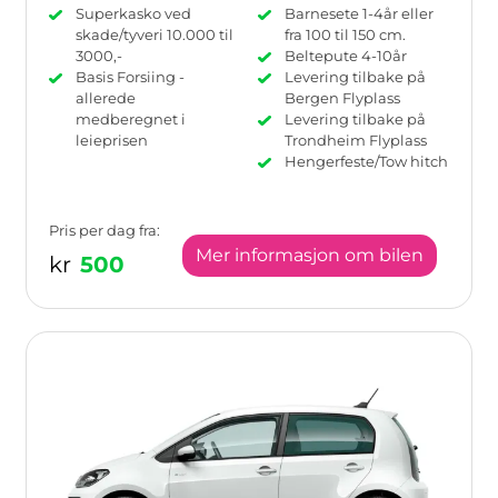
Superkasko ved
Barnesete 1-4år eller
skade/tyveri 10.000 til
fra 100 til 150 cm.
3000,-
Beltepute 4-10år
Basis Forsiing -
Levering tilbake på
allerede
Bergen Flyplass
medberegnet i
Levering tilbake på
leieprisen
Trondheim Flyplass
Hengerfeste/Tow hitch
Pris per dag fra:
Mer informasjon om bilen
kr
500