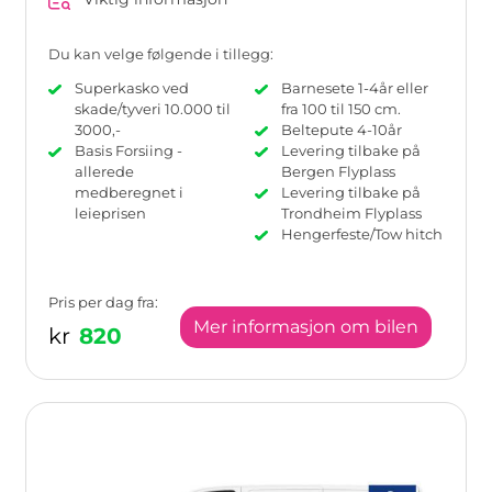
Du kan velge følgende i tillegg:
Superkasko ved
Barnesete 1-4år eller
skade/tyveri 10.000 til
fra 100 til 150 cm.
3000,-
Beltepute 4-10år
Basis Forsiing -
Levering tilbake på
allerede
Bergen Flyplass
medberegnet i
Levering tilbake på
leieprisen
Trondheim Flyplass
Hengerfeste/Tow hitch
Pris per dag fra:
Mer informasjon om bilen
kr
820