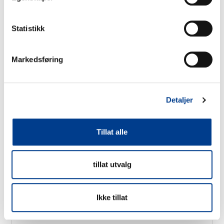
Hengerfeste/Tow hitch
Statistikk
Pris per dag fra:
Mer informasjon om bilen
kr
980
Markedsføring
Detaljer
Tillat alle
tillat utvalg
Ikke tillat