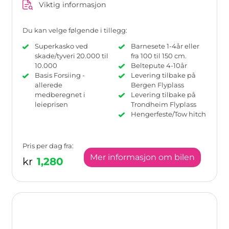
Viktig informasjon
Du kan velge følgende i tillegg:
Superkasko ved
Barnesete 1-4år eller
skade/tyveri 20.000 til
fra 100 til 150 cm.
10.000
Beltepute 4-10år
Basis Forsiing -
Levering tilbake på
allerede
Bergen Flyplass
medberegnet i
Levering tilbake på
leieprisen
Trondheim Flyplass
Hengerfeste/Tow hitch
Pris per dag fra:
Mer informasjon om bilen
kr
1,280