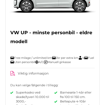
VW UP - minste personbil - eldre
modell
Free milage / unlimited km
2kr per extra km
4
Fuel
Liten personbil
A/C
Manuell girkasse
Viktig informasjon
Du kan velge følgende i tillegg:
Superkasko ved
Barnesete 1-4år eller
skade/tyveri 10.000 til
fra 100 til 150 cm.
3000,-
Beltepute 4-10år