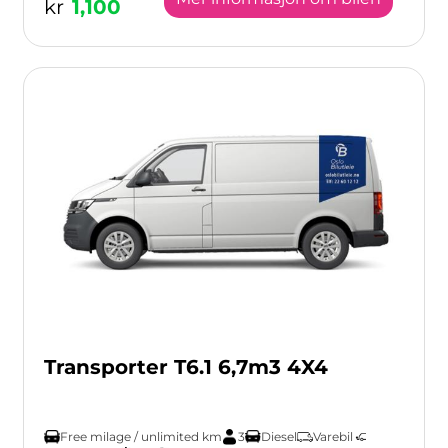
kr
1,100
Transporter T6.1 6,7m3 4X4
Free milage / unlimited km
3
Diesel
Varebil