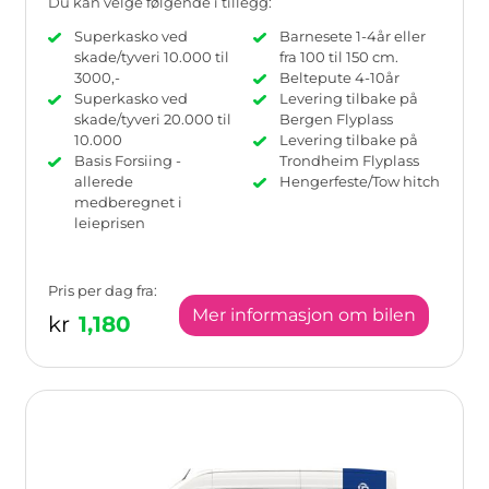
Du kan velge følgende i tillegg:
Superkasko ved
Barnesete 1-4år eller
skade/tyveri 10.000 til
fra 100 til 150 cm.
3000,-
Beltepute 4-10år
Superkasko ved
Levering tilbake på
skade/tyveri 20.000 til
Bergen Flyplass
10.000
Levering tilbake på
Basis Forsiing -
Trondheim Flyplass
allerede
Hengerfeste/Tow hitch
medberegnet i
leieprisen
Pris per dag fra:
Mer informasjon om bilen
kr
1,180