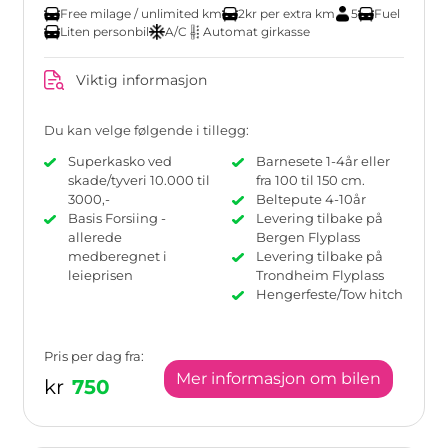
Free milage / unlimited km
2kr per extra km
5
Fuel
Liten personbil
A/C
Automat girkasse
Viktig informasjon
Du kan velge følgende i tillegg:
Superkasko ved
Barnesete 1-4år eller
skade/tyveri 10.000 til
fra 100 til 150 cm.
3000,-
Beltepute 4-10år
Basis Forsiing -
Levering tilbake på
allerede
Bergen Flyplass
medberegnet i
Levering tilbake på
leieprisen
Trondheim Flyplass
Hengerfeste/Tow hitch
Pris per dag fra:
Mer informasjon om bilen
kr
750