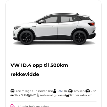
VW ID.4 opp til 500km
rekkevidde
Free milage / unlimited km
5
Elbil
Familiebil
SUV
Stor SUV
A/C
Automat girkasse
3kr per extra km
Viktig informasjon