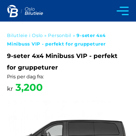
Bilutleie i Oslo
»
Personbil
»
9-seter 4x4
Minibuss VIP - perfekt for gruppeturer
9-seter 4x4 Minibuss VIP - perfekt
for gruppeturer
Pris per dag fra:
3,200
kr