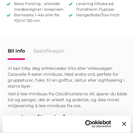
Basis Forsiing - allerede
Levering tilbake på
medberegnet i leieprisen
Trondheim Flyplass
Barnesete 1-4år eller fra
Hengerfeste/Tow hitch
100 til 150 cm.
Bil info
Spesifikasjon
Vi kan tilby deg enMercedes Vito eller Volkswagen
Caravelle 9-seter minibuss. Med andre ord, perfekt for
gruppeturer, f.eks. til en golftur, skitur eller sightseeing i
større byer.
Ved å leie minibuss fra OsloBilutleie.no AS sparer du både
tid og penger, det er enkelt og praktisk, og ikke minst
miljøvennlig å leie minibuss fra oss.
OsloBilutleie.no AS –
Minibuss leiebiler