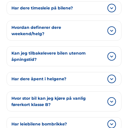
Har dere timesleie på bilene?
For timesleie du kan bruke vårt app: tuttut.no
Hvordan definerer dere
weekend/helg?
Vi regner helg/weekend fra fredag kl.16.00 til
Kan jeg tilbakelevere bilen utenom
mandag kl.08.00.
åpningstid?
Ja. Avtal med oss ved henting av bil.
Har dere åpent i helgene?
Vi har åpent lørdager. Det er mulig å hente bil
Hvor stor bil kan jeg kjøre på vanlig
søndag (etter avtale). Lørdag holder vi åpent
førerkort klasse B?
mellom 08.00 og 15.00. For leie etter
åpningstider bruk: tuttut.no
Vektbegrensningen for førerkort klasse B er
Har leiebilene bombrikke?
3.500 kg. Målt i volum er den største bilen for