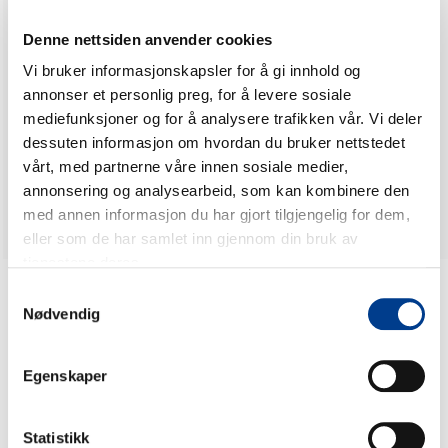
Denne nettsiden anvender cookies
Utvalget av leiebilfirmaer er svært stort, derfor er det
Vi bruker informasjonskapsler for å gi innhold og
alltid lurt å leie biler fra en pålitelig forhandler. Hos Oslo
annonser et personlig preg, for å levere sosiale
Bilutleie AS får du kun kvalitetssikre og pålitelige
mediefunksjoner og for å analysere trafikken vår. Vi deler
leiebiler. Vi har et fokus på Volkswagen biler ettersom
dessuten informasjon om hvordan du bruker nettstedet
dette er et av Norges mest pålitelig bilmerket. De som er
avhengig av driftsikker bil i jobben benytter ofte
vårt, med partnerne våre innen sosiale medier,
Volkswagen.
annonsering og analysearbeid, som kan kombinere den
med annen informasjon du har gjort tilgjengelig for dem,
eller som de har samlet inn gjennom din bruk av
tjenestene deres.
Samtykkevalg
Nødvendig
Se også:
Egenskaper
Statistikk