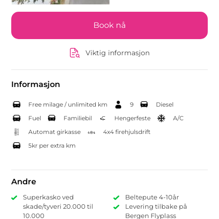
Book nå
Viktig informasjon
Informasjon
Free milage / unlimited km
9
Diesel
Fuel
Familiebil
Hengerfeste
A/C
Automat girkasse
4x4 firehjulsdrift
5kr per extra km
Andre
Superkasko ved
Beltepute 4-10år
skade/tyveri 20.000 til
Levering tilbake på
10.000
Bergen Flyplass