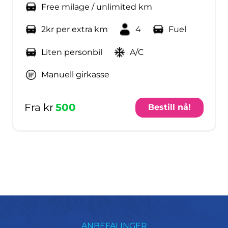
Free milage / unlimited km
2kr per extra km
4
Fuel
Liten personbil
A/C
Manuell girkasse
Fra kr
500
Bestill nå!
ANBEFALINGER