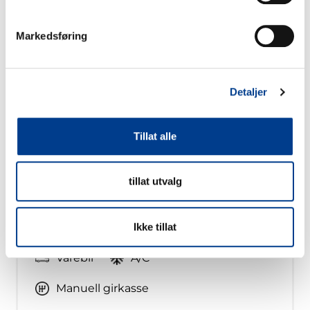
Markedsføring
Detaljer
Tillat alle
Mindre varebil 4m3
tillat utvalg
2
Free milage / unlimited km
Ikke tillat
2kr per extra km
Diesel
Varebil
A/C
Manuell girkasse