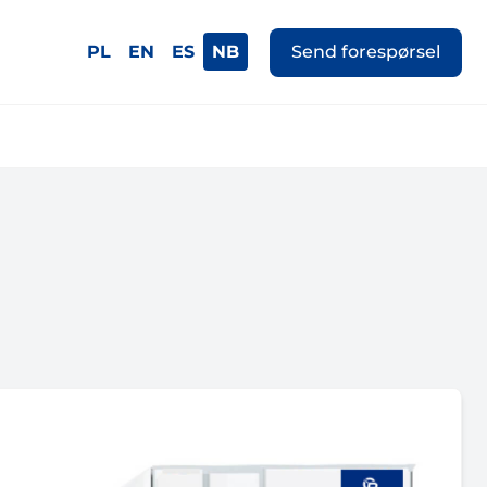
PL
EN
ES
NB
Send forespørsel