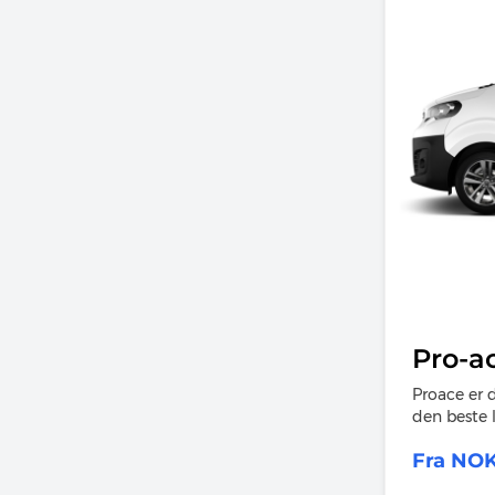
Pro-ac
Proace er d
den beste l
firkantet o
Fra NOK