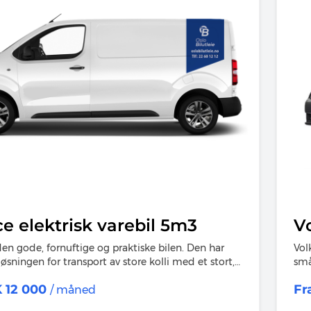
e elektrisk varebil 5m3
V
en gode, fornuftige og praktiske bilen. Den har
Vol
øsningen for transport av store kolli med et stort,
små
g romslig lasterom.
 12 000
Fr
/ måned