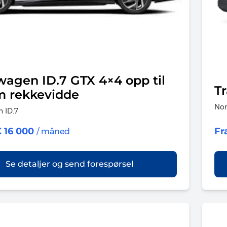
wagen ID.7 GTX 4×4 opp til
T
 rekkevidde
Nor
 ID.7
 16 000
Fr
/ måned
Se detaljer og send forespørsel