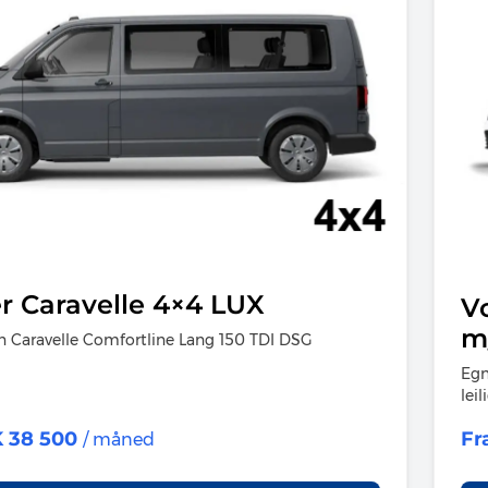
er Caravelle 4×4 LUX
V
m
 Caravelle Comfortline Lang 150 TDI DSG
Egn
leil
 38 500
Fr
/ måned