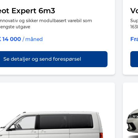
ot Expert 6m3
V
 innovativ og sikker modulbasert varebil som
Sup
engste utgave
16
 14 000
Fr
/ måned
Se detaljer og send forespørsel