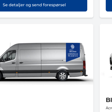
Se detaljer og send forespørsel
B
Acr