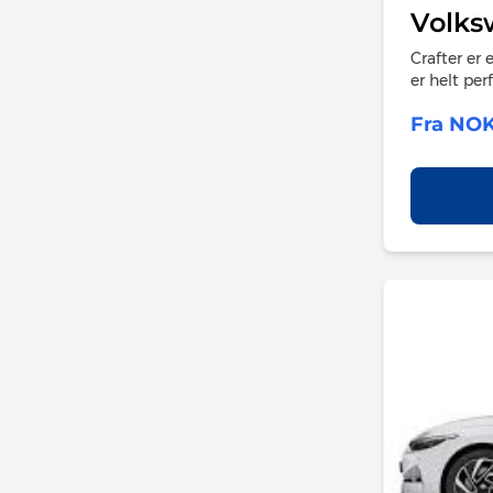
Volks
Crafter er 
er helt per
Fra NO