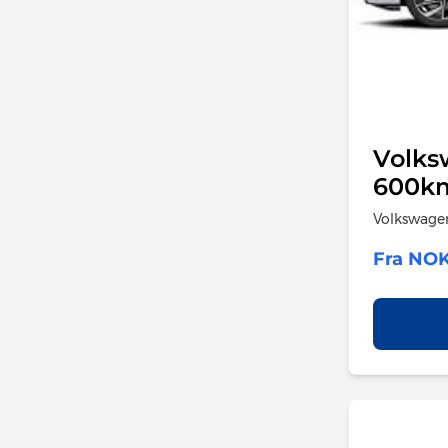
Volks
600km
Volkswagen
Fra NOK